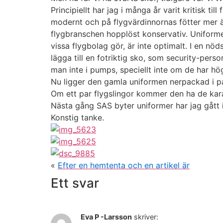
Principiellt har jag i många år varit kritisk 
modernt och på flygvärdinnornas fötter mer ä
flygbranschen hopplöst konservativ. Uniforme
vissa flygbolag gör, är inte optimalt. I en nöd
lägga till en fotriktig sko, som security-pers
man inte i pumps, speciellt inte om de har hög
Nu ligger den gamla uniformen nerpackad i p
Om ett par flygslingor kommer den ha de kara
Nästa gång SAS byter uniformer har jag gått 
Konstig tanke.
«
Efter en hemtenta och en artikel är
Ett svar
Eva P -Larsson
skriver: