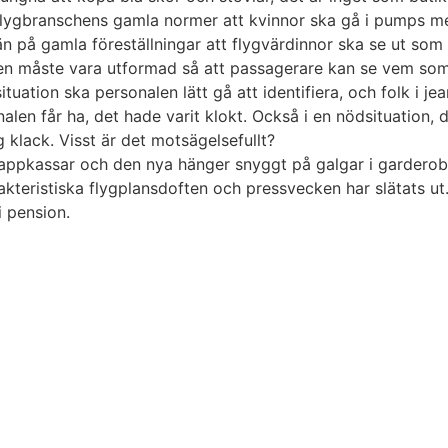
till flygbranschens gamla normer att kvinnor ska gå i pumps 
n på gamla föreställningar att flygvärdinnor ska se ut som
n måste vara utformad så att passagerare kan se vem som är
situation ska personalen lätt gå att identifiera, och folk i j
onalen får ha, det hade varit klokt. Också i en nödsituation,
 klack. Visst är det motsägelsefullt?
appkassar och den nya hänger snyggt på galgar i garderob
kteristiska flygplansdoften och pressvecken har slätats ut
i pension.