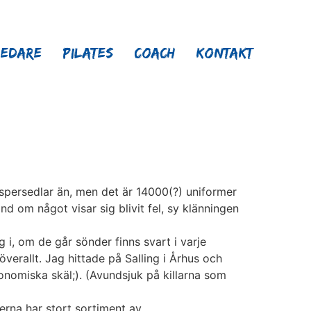
ledare
Pilates
Coach
Kontakt
rmspersedlar än, men det är 14000(?) uniformer
nd om något visar sig blivit fel, sy klänningen
g i, om de går sönder finns svart i varje
överallt. Jag hittade på Salling i Århus och
konomiska skäl;). (Avundsjuk på killarna som
erna har stort sortiment av.