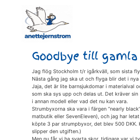
Goodbye till gamla
Jag flög Stockholm t/r igårkväll, som sista 
Nästa gång jag ska ut och flyga blir det i ny
Jaja, det är lite barnsjukdomar i materialval 
som ska sys upp och delas ut. Det kräver sin lo
i annan modell eller vad det nu kan vara.
Strumbyxorna ska vara i färgen ”nearly black” 
matbutik eller SevenEleven), och jag har letat
köpte 3 par strumpbyxor, det blev 500 DKK. Kan
slipper den utgiften.)
Men nu får vi ha svarta skor, tidigare var vi 