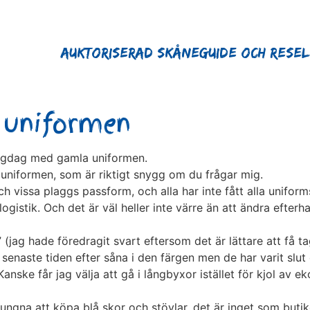
Auktoriserad Skåneguide och Rese
 uniformen
flygdag med gamla uniformen.
a uniformen, som är riktigt snygg om du frågar mig.
och vissa plaggs passform, och alla har inte fått alla unifo
gistik. Och det är väl heller inte värre än att ändra efterha
(jag hade föredragit svart eftersom det är lättare att få ta
 senaste tiden efter såna i den färgen men de har varit slut 
ske får jag välja att gå i långbyxor istället för kjol av e
tvungna att köpa blå skor och stövlar, det är inget som butik