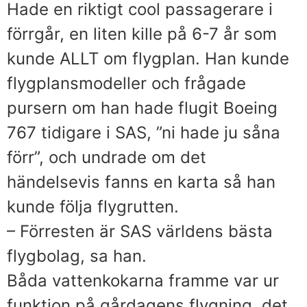
Hade en riktigt cool passagerare i
förrgår, en liten kille på 6-7 år som
kunde ALLT om flygplan. Han kunde
flygplansmodeller och frågade
pursern om han hade flugit Boeing
767 tidigare i SAS, ”ni hade ju såna
förr”, och undrade om det
händelsevis fanns en karta så han
kunde följa flygrutten.
– Förresten är SAS världens bästa
flygbolag, sa han.
Båda vattenkokarna framme var ur
funktion på gårdagens flygning, det