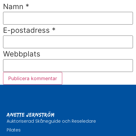
Namn
*
E-postadress
*
Webbplats
Anette Jernström
Auktoriserad Skåneguide och Reseledare
Pilates