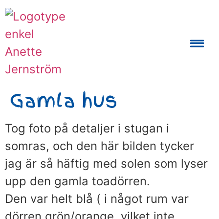
Auktoriserad Skåneguide och Reseledare
Gamla hus
Tog foto på detaljer i stugan i
somras, och den här bilden tycker
jag är så häftig med solen som lyser
upp den gamla toadörren.
Den var helt blå ( i något rum var
dörren grön/orange, vilket inte