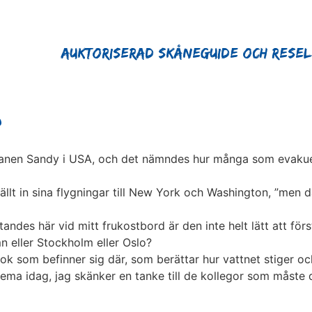
Auktoriserad Skåneguide och Rese
?
anen Sandy i USA, och det nämndes hur många som evakuer
llt in sina flygningar till New York och Washington, ”men d
ittandes här vid mitt frukostbord är den inte helt lätt att f
n eller Stockholm eller Oslo?
k som befinner sig där, som berättar hur vattnet stiger och
hema idag, jag skänker en tanke till de kollegor som måste d