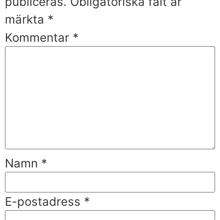
publiceras.
Obligatoriska fält är
märkta
*
Kommentar
*
Namn
*
E-postadress
*