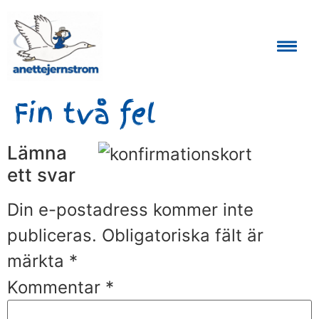
Auktoriserad Skåneguide och Reseledare
Fin två fel
Lämna
ett svar
Din e-postadress kommer inte
publiceras.
Obligatoriska fält är
märkta
*
Kommentar
*