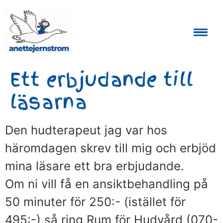
Auktoriserad Skåneguide och Reseledare
Ett erbjudande till
läsarna
Den hudterapeut jag var hos
häromdagen skrev till mig och erbjöd
mina läsare ett bra erbjudande.
Om ni vill få en ansiktbehandling på
50 minuter för 250:- (istället för
495:-) så ring Rum för Hudvård (070-