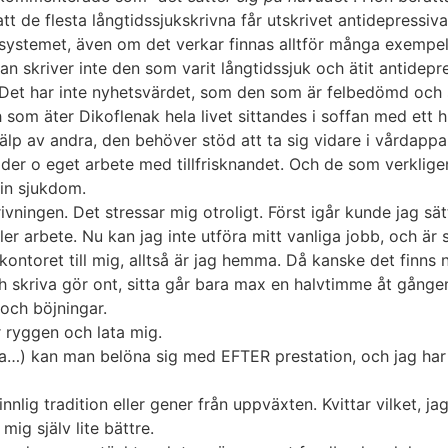
tt de flesta långtidssjukskrivna får utskrivet antidepressiva
uksystemet, även om det verkar finnas alltför många exempe
dan skriver inte den som varit långtidssjuk och ätit antidep
t. Det har inte nyhetsvärdet, som den som är felbedömd och 
som äter Dikoflenak hela livet sittandes i soffan med ett
jälp av andra, den behöver stöd att ta sig vidare i vårdapp
er o eget arbete med tillfrisknandet. Och de som verklige
 sin sjukdom.
krivningen. Det stressar mig otroligt. Först igår kunde jag sä
ler arbete. Nu kan jag inte utföra mitt vanliga jobb, och ä
ontoret till mig, alltså är jag hemma. Då kanske det finns
ch skriva gör ont, sitta går bara max en halvtimme åt gången
och böjningar.
r ryggen och lata mig.
ila…) kan man belöna sig med EFTER prestation, och jag har i
nnlig tradition eller gener från uppväxten. Kvittar vilket, 
ig själv lite bättre.