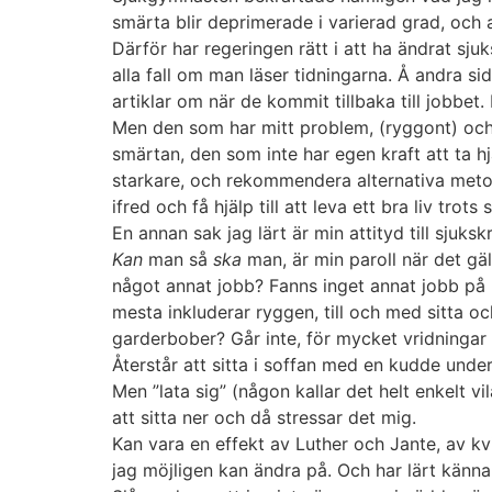
smärta blir deprimerade i varierad grad, och a
Därför har regeringen rätt i att ha ändrat sj
alla fall om man läser tidningarna. Å andra si
artiklar om när de kommit tillbaka till jobbe
Men den som har mitt problem, (ryggont) och 
smärtan, den som inte har egen kraft att ta h
starkare, och rekommendera alternativa metod
ifred och få hjälp till att leva ett bra liv trots
En annan sak jag lärt är min attityd till sjuks
Kan
man så
ska
man, är min paroll när det gäl
något annat jobb? Fanns inget annat jobb på k
mesta inkluderar ryggen, till och med sitta o
garderbober? Går inte, för mycket vridningar 
Återstår att sitta i soffan med en kudde unde
Men ”lata sig” (någon kallar det helt enkelt v
att sitta ner och då stressar det mig.
Kan vara en effekt av Luther och Jante, av kvi
jag möjligen kan ändra på. Och har lärt känna m