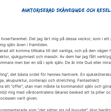
Auktoriserad Skåneguide och Rese
ivserfarenhet. Det jag lärt mig på dessa veckor, som i ett pe
ig själv även i framtiden.
verad att komma tillbaka till det vanliga, och på den vägen
aktor, sjukgymnast och massör. Av dem har jag fått verktyg
mmare men ber en slå i spik själv. De är inte Gud eller mir
ling”, det bästa ordet för hennes hantverk. En sjuksköter
e, akupunktur, zonterapi och stretching. Fantastiskt)
ra ett ”offer”, utan man måste ta kommandot själv och göra 
nöjt mig med vårdcentralens läkares besked att ta piller och
rocessen varit given.
 kommenterade som ”
det sätter sig på huvudet
”. Hon berätt