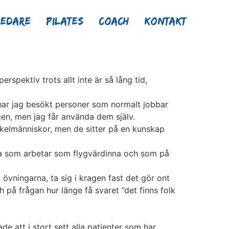
ledare
Pilates
Coach
Kontakt
rspektiv trots allt inte är så lång tid,
 har jag besökt personer som normalt jobbar
en, men jag får använda dem själv.
akelmänniskor, men de sitter på en kunskap
ska som arbetar som flygvärdinna och som på
övningarna, ta sig i kragen fast det gör ont
 på frågan hur länge få svaret ”det finns folk
ade att i stort sett alla patienter som har