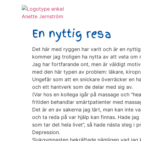
En nyttig resa
Det här med ryggen har varit och är en nyttig l
kommer jag troligen ha nytta av att veta om m
Jag har fortfarande ont, men är väldigt moti
med den här typen av problem: läkare, kiropr
Ungefär som att en snickare överräcker en ha
och ett hantverk som de delar med sig av.
(Var hos en kollega igår på massage och ”hea
fritiden behandlar smärtpatienter med massag
Det är
en
av sakerna jag lärt, man kan inte va
och ta reda på var hjälp kan finnas. Hade jag 
som tar det hela livet”, så hade nästa steg i p
Depression.
Sjukgymnasten bekräftade nämligen vad jag