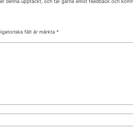
över denna upptäckt, och tar gärna emot feedback och komm
igatoriska fält är märkta
*