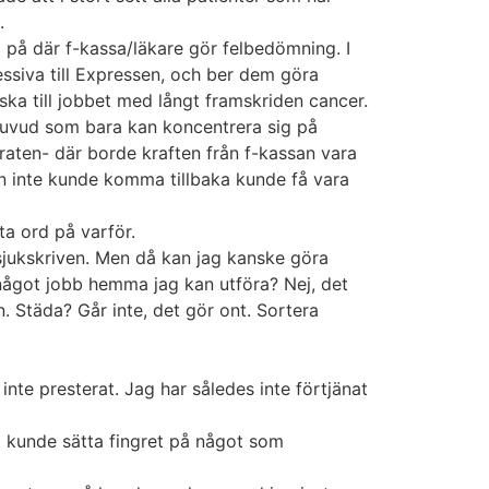
.
l på där f-kassa/läkare gör felbedömning. I
ressiva till Expressen, och ber dem göra
ska till jobbet med långt framskriden cancer.
 huvud som bara kan koncentrera sig på
araten- där borde kraften från f-kassan vara
n inte kunde komma tillbaka kunde få vara
tta ord på varför.
r sjukskriven. Men då kan jag kanske göra
 något jobb hemma jag kan utföra? Nej, det
. Städa? Går inte, det gör ont. Sortera
nte presterat. Jag har således inte förtjänat
jag kunde sätta fingret på något som