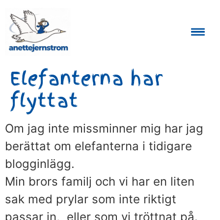
Auktoriserad Skåneguide och Reseledare
Elefanterna har
flyttat
Om jag inte missminner mig har jag
berättat om elefanterna i tidigare
blogginlägg.
Min brors familj och vi har en liten
sak med prylar som inte riktigt
passar in, eller som vi tröttnat på.