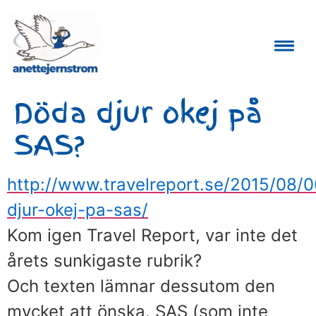
Auktoriserad Skåneguide och Reseledare
Döda djur okej på
SAS?
http://www.travelreport.se/2015/08/
djur-okej-pa-sas/
Kom igen Travel Report, var inte det
årets sunkigaste rubrik?
Och texten lämnar dessutom den
mycket att önska. SAS (som inte