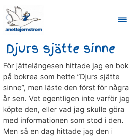
Auktoriserad Skåneguide och Reseledare
Djurs sjätte sinne
För jättelängesen hittade jag en bok
på bokrea som hette ”Djurs sjätte
sinne”, men läste den först för några
år sen. Vet egentligen inte varför jag
köpte den, eller vad jag skulle göra
med informationen som stod i den.
Men så en dag hittade jag den i