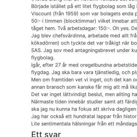
Började istället på ett litet flygbolag som lå
Viscount (från 1959) som var bolagets enda pl
50:- i timmen (blocktimmar) vilket innebar att
tåget hem. Två arbetsdagar: 150:-. Oh yes. Det
Jag blev chefsvärdinna, arbetade med allt från
köksdörren) och tyckte det var tråkigt när b
SAS. Jag sov med antagningsbrevet under kud
flygbolag.
Igår, efter 27 år med oregelbundna arbetstider
flygdag. Jag ska bara vara tjänstledig, och pl
Men om framtiden vet vi inget, och det kan ocks
annan bransch som kanske får mig att må lika 
Det var inget lättvindigt beslut, men allting ha
Närmaste tiden innebär studier samt att färdi
ska jag nu kunna ha fokus att skriva daglige
Jag har också ett hundratal lappar från hist
Lite sentimentala hälsningar från ett måndagsk
Ett svar