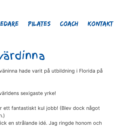
ledare
Pilates
Coach
Kontakt
gvärdinna
äninna hade varit på utbildning i Florida på
världens sexigaste yrke!
r ett fantastiskt kul jobb! (Blev dock något
n.)
fick en strålande idé. Jag ringde honom och