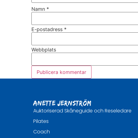
Namn
*
E-postadress
*
Webbplats
Anette Jernström
Auktoriserad Skåneguide och Reseledare
Pilates
Coach