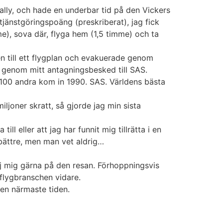
-rally, och hade en underbar tid på den Vickers
jänstgöringspoäng (preskriberat), jag fick
mme), sova där, flyga hem (1,5 timme) och ta
len till ett flygplan och evakuerade genom
d genom mitt antagningsbesked till SAS.
100 andra kom in 1990. SAS. Världens bästa
iljoner skratt, så gjorde jag min sista
l eller att jag har funnit mig tillrätta i en
 bättre, men man vet aldrig…
lj mig gärna på den resan. Förhoppningsvis
 flygbranschen vidare.
den närmaste tiden.