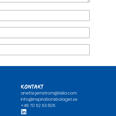
KONTAKT
anette.jernstrom@telia.com
info@inspirationsbolaget.se
+46 70 52 53 605