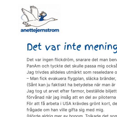
Det var inte mening
Det var ingen flickdröm, snarare det man benä
PanAm och tyckte det skulle passa mig också
Jag trivdes alldeles utmärkt som reseledare 
– Man fick evakuera flygplan, släcka bränder,
(Sånt kan ju faktiskt ha betydelse när man är 
Jag tog ut arvet efter farmor, beställde biljet
förvånad när jag insåg att en del av pilotern
För att få arbeta i USA krävdes grönt kort, d
frågade om han ville gifta sig med mig.
(Hörde aldrig mer av honom. Tolkade det som