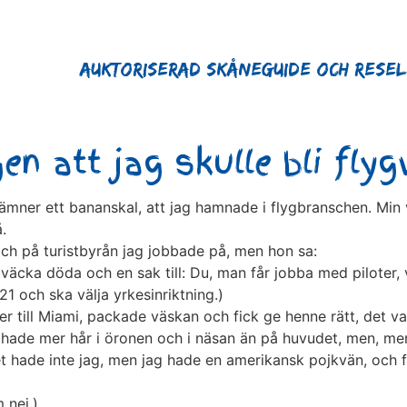
Auktoriserad Skåneguide och Rese
en att jag skulle bli fly
mner ett bananskal, att jag hamnade i flygbranschen. Min v
.
och på turistbyrån jag jobbade på, men hon sa:
 väcka döda och en sak till: Du, man får jobba med piloter, 
21 och ska välja yrkesinriktning.)
ter till Miami, packade väskan och fick ge henne rätt, det va
a hade mer hår i öronen och i näsan än på huvudet, men, me
et hade inte jag, men jag hade en amerikansk pojkvän, och 
 nej.)