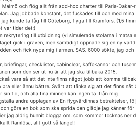
g i Malmö och flög allt från add-hoc charter till Paris-Dakar
an. Jag jobbade konstant, det fuskades till och med mina t
 jag kunde ta tåg till Göteborg, flyga till Kramfors, (1,5 ti
 var tider det;)
 rekrytering till utbildning (vi simulerade stolarna i matsa
olaget gick i graven, men samtidigt öppnade sig en ny värl
den och fick nypa mig i armen. SAS. 6000 sökte, jag och 
, briefingar, checklistor, cabinclear, kaffekannor och tusenm
anen som den ser ut nu är att jag ska tillbaka 2015.
å vara så att det inte finns något jobb att komma tillbaka til
bra eller ännu bättre. Svårt att tänka sig att det finns nåt
r sin tid, och alla fina minnen kan ingen ta ifrån mig.
gställa andra upplagan av En flygvärdinnas betraktelser, fö
n och göra en bok som ska sprida den glädje jag känner för
orier jag aldrig hunnit blogga om, som kommer tecknas ner 
allt Ramlösa, allt gott så länge!!