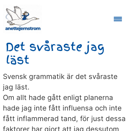
Auktoriserad Skåneguide och Reseledare
Det svåraste jag
läst
Svensk grammatik är det svåraste
jag läst.
Om allt hade gått enligt planerna
hade jag inte fått influensa och inte
fått inflammerad tand, för just dessa
faktorer har gjort att jag dessutom