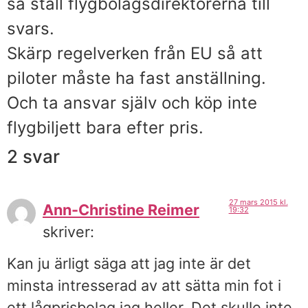
så ställ flygbolagsdirektörerna till
svars.
Skärp regelverken från EU så att
piloter måste ha fast anställning.
Och ta ansvar själv och köp inte
flygbiljett bara efter pris.
2 svar
27 mars 2015 kl.
Ann-Christine Reimer
19:32
skriver:
Kan ju ärligt säga att jag inte är det
minsta intresserad av att sätta min fot i
ett lågprisbolag jag heller. Det skulle inte