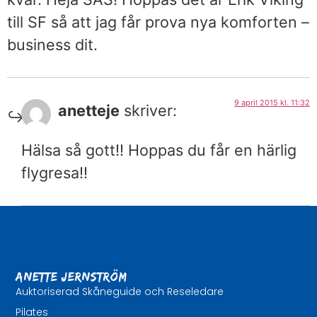
till SF så att jag får prova nya komforten –
business dit.
9 april 2015 kl. 11:32
anetteje
skriver:
Hälsa så gott!! Hoppas du får en härlig
flygresa!!
Anette Jernström
Auktoriserad Skåneguide och Reseledare
Pilates