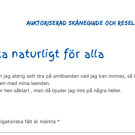
Auktoriserad Skåneguide och Rese
a naturligt för alla
on jag aldrig sett dra på smilbanden vad jag kan minnas, så 
sam med mina leenden.
r hen såklart , men då bjuder jag inte på några heller.
igatoriska fält är märkta
*