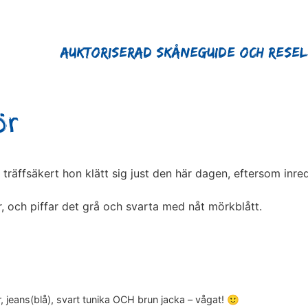
Auktoriserad Skåneguide och Rese
ör
r träffsäkert hon klätt sig just den här dagen, eftersom in
er, och piffar det grå och svarta med nåt mörkblått.
r, jeans(blå), svart tunika OCH brun jacka – vågat! 🙂