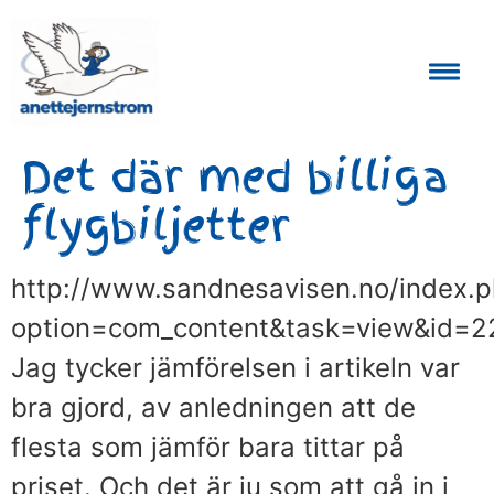
Auktoriserad Skåneguide och Reseledare
Det där med billiga
flygbiljetter
http://www.sandnesavisen.no/index.
option=com_content&task=view&id=2
Jag tycker jämförelsen i artikeln var
bra gjord, av anledningen att de
flesta som jämför bara tittar på
priset. Och det är ju som att gå in i