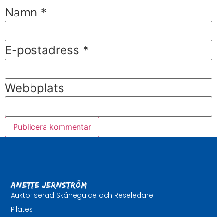
Namn
*
E-postadress
*
Webbplats
Anette Jernström
Auktoriserad Skåneguide och Reseledare
Pilates