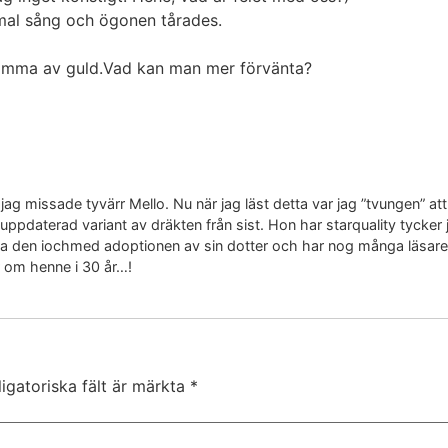
mmal sång och ögonen tårades.
stämma av guld.Vad kan man mer förvänta?
jag missade tyvärr Mello. Nu när jag läst detta var jag ”tvungen” att
uppdaterad variant av dräkten från sist. Hon har starquality tycke
den iochmed adoptionen av sin dotter och har nog många läsare. J
r om henne i 30 år…!
igatoriska fält är märkta
*