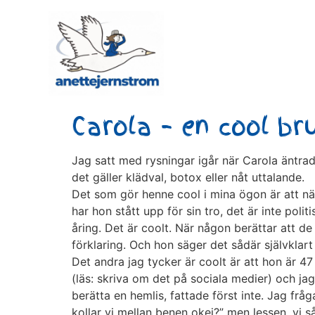
Carola – en cool br
Jag satt med rysningar igår när Carola äntra
det gäller klädval, botox eller nåt uttalande.
Det som gör henne cool i mina ögon är att när
har hon stått upp för sin tro, det är inte poli
åring. Det är coolt. När någon berättar att de 
förklaring. Och hon säger det sådär självklart
Det andra jag tycker är coolt är att hon är 47
(läs: skriva om det på sociala medier) och j
berätta en hemlis, fattade först inte. Jag fråg
kollar vi mellan benen okej?” men lessen, vi s