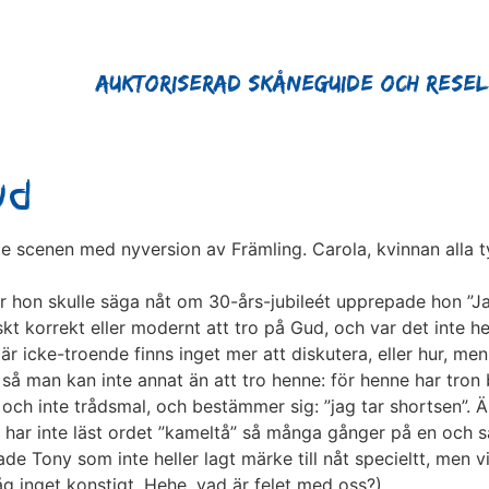
Auktoriserad Skåneguide och Rese
ud
de scenen med nyversion av Främling. Carola, kvinnan alla
 hon skulle säga nåt om 30-års-jubileét upprepade hon ”Jag 
tiskt korrekt eller modernt att tro på Gud, och var det inte 
är icke-troende finns inget mer att diskutera, eller hur, men 
 så man kan inte annat än att tro henne: för henne har tron 
 och inte trådsmal, och bestämmer sig: ”jag tar shortsen”. 
ag har inte läst ordet ”kameltå” så många gånger på en och
ade Tony som inte heller lagt märke till nåt specieltt, men v
åg inget konstigt. Hehe, vad är felet med oss?)