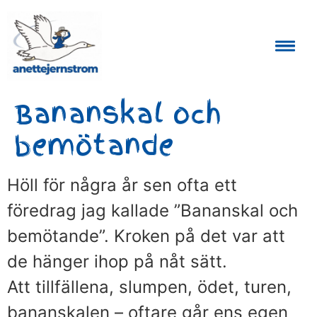
Auktoriserad Skåneguide och Reseledare
Bananskal och
bemötande
Höll för några år sen ofta ett
föredrag jag kallade ”Bananskal och
bemötande”. Kroken på det var att
de hänger ihop på nåt sätt.
Att tillfällena, slumpen, ödet, turen,
bananskalen – oftare går ens egen