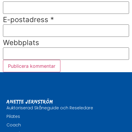
E-postadress
*
Webbplats
Anette Jernström
Auktoriserad Skåneguide och Reseledare
Pilates
Coach