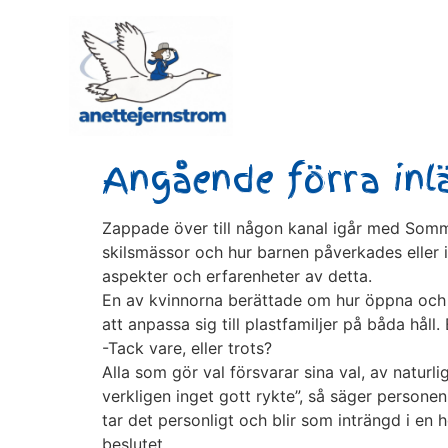
Angående förra inl
Zappade över till någon kanal igår med Som
skilsmässor och hur barnen påverkades eller 
aspekter och erfarenheter av detta.
En av kvinnorna berättade om hur öppna och f
att anpassa sig till plastfamiljer på båda håll
-Tack vare, eller trots?
Alla som gör val försvarar sina val, av natur
verkligen inget gott rykte”, så säger personen 
tar det personligt och blir som inträngd i en 
beslutet.