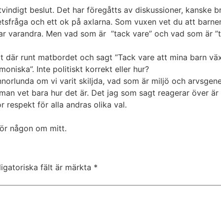
ttvindigt beslut. Det har föregåtts av diskussioner, kanske
tsfråga och ett ok på axlarna. Som vuxen vet du att barnen 
lar varandra. Men vad som är ”tack vare” och vad som är ”tr
it där runt matbordet och sagt ”Tack vare att mina barn vä
oniska”. Inte politiskt korrekt eller hur?
 annorlunda om vi varit skiljda, vad som är miljö och arvsge
 man vet bara hur det är. Det jag som sagt reagerar över är a
r respekt för alla andras olika val.
för någon om mitt.
igatoriska fält är märkta
*