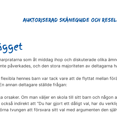
Auktoriserad Skåneguide och Rese
ägget
marpratarna som åt middag ihop och diskuterade olika äm
inte påverkades, och den stora majoriteten av deltagarna 
lexibla hennes barn var tack vare att de flyttat mellan för
. En annan deltagare ställde frågan:
liga orsaker. Om man väljer en skola till sitt barn och någo
också indirekt att ”Du har gjort ett dåligt val, har du verkl
hörna tvungen att försvara sitt val med argumenten den själv