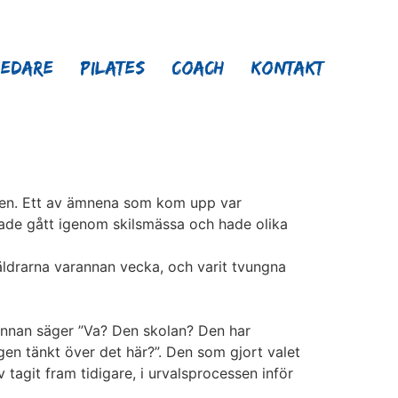
ledare
Pilates
Coach
Kontakt
nen. Ett av ämnena som kom upp var
hade gått igenom skilsmässa och hade olika
äldrarna varannan vecka, och varit tvungna
n annan säger ”Va? Den skolan? Den har
igen tänkt över det här?”. Den som gjort valet
 tagit fram tidigare, i urvalsprocessen inför