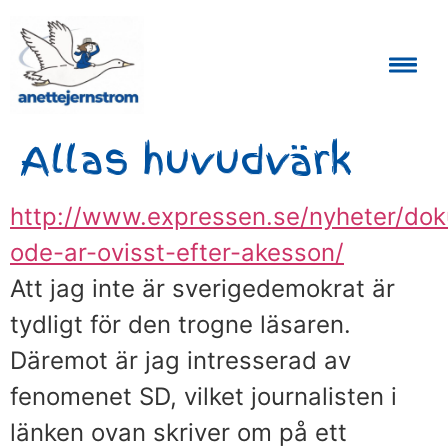
Auktoriserad Skåneguide och Reseledare
Allas huvudvärk
http://www.expressen.se/nyheter/dok
ode-ar-ovisst-efter-akesson/
Att jag inte är sverigedemokrat är
tydligt för den trogne läsaren.
Däremot är jag intresserad av
fenomenet SD, vilket journalisten i
länken ovan skriver om på ett