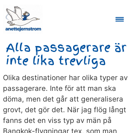
Auktoriserad Skåneguide och Reseledare
Alla passagerare är
inte lika trevliga
Olika destinationer har olika typer av
passagerare. Inte för att man ska
döma, men det går att generalisera
grovt, det gör det. När jag flög långt
fanns det en viss typ av män på
Bangkok-flygningar tex, som man