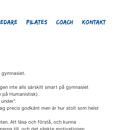
ledare
Pilates
Coach
Kontakt
t gymnasiet.
gen inte alls särskilt smart på gymnasiet
e på Humanistisk).
 under”.
k jag precis godkänt men är hur stolt som helst
en. Att läsa och förstå, och kunna
aperna till, och det sänkte motivationen.