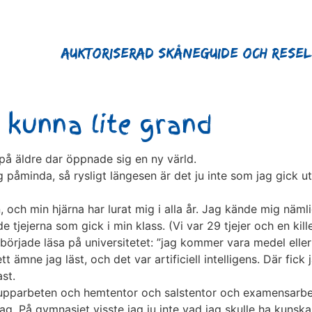
Auktoriserad Skåneguide och Rese
 kunna lite grand
 på äldre dar öppnade sig en ny värld.
g påminda, så rysligt längesen är det ju inte som jag gick u
och min hjärna har lurat mig i alla år. Jag kände mig nämli
tjejerna som gick i min klass. (Vi var 29 tjejer och en kill
örjade läsa på universitetet: ”jag kommer vara medel eller
tt ämne jag läst, och det var artificiell intelligens. Där fic
st.
grupparbeten och hemtentor och salstentor och examensarbet
jag. På gymnasiet visste jag ju inte vad jag skulle ha kunsk