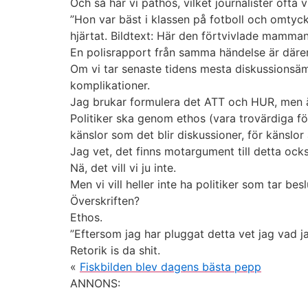
Och så har vi pathos, vilket journalister ofta vi
”Hon var bäst i klassen på fotboll och omtyck
hjärtat. Bildtext: Här den förtvivlade mamman
En polisrapport från samma händelse är därem
Om vi tar senaste tidens mesta diskussionsämne
komplikationer.
Jag brukar formulera det ATT och HUR, men ä
Politiker ska genom ethos (vara trovärdiga för
känslor som det blir diskussioner, för känslor
Jag vet, det finns motargument till detta också
Nä, det vill vi ju inte.
Men vi vill heller inte ha politiker som tar be
Överskriften?
Ethos.
”Eftersom jag har pluggat detta vet jag vad j
Retorik is da shit.
«
Fiskbilden blev dagens bästa pepp
ANNONS: