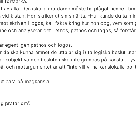
ll förstärka.
t av alla. Den iskalla mördaren måste ha plågat henne i timm
 vid kistan. Hon skriker ut sin smärta. -Hur kunde du ta min
ot skriven i logos, kall fakta kring hur hon dog, vem som 
 och analyserar det i ethos, pathos och logos, så förstår v
r egentligen pathos och logos.
 de ska kunna ämnet de uttalar sig i) ta logiska beslut utan
 är subjektiva och besluten ska inte grundas på känslor. Tyv
, och motargumentet är att ”inte vill vi ha känslokalla polit
slut bara på magkänsla.
ag pratar om”.