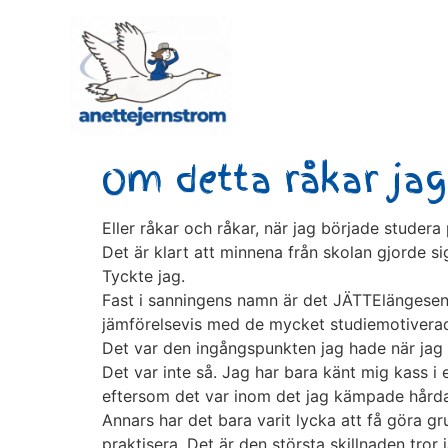
Om detta råkar jag
Eller råkar och råkar, när jag började studera
Det är klart att minnena från skolan gjorde si
Tyckte jag.
Fast i sanningens namn är det JÄTTElängesen, 
jämförelsevis med de mycket studiemotiverade 
Det var den ingångspunkten jag hade när jag b
Det var inte så. Jag har bara känt mig kass i e
eftersom det var inom det jag kämpade hårda
Annars har det bara varit lycka att få göra 
praktisera. Det är den största skillnaden tror 