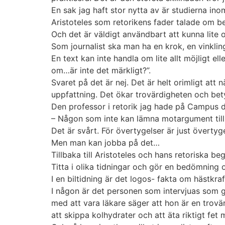
En sak jag haft stor nytta av är studierna inom
Aristoteles som retorikens fader talade om b
Och det är väldigt användbart att kunna lite o
Som journalist ska man ha en krok, en vinkling
En text kan inte handla om lite allt möjligt e
om…är inte det märkligt?”.
Svaret på det är nej. Det är helt orimligt att 
uppfattning. Det ökar trovärdigheten och bet
Den professor i retorik jag hade på Campus d
– Någon som inte kan lämna motargument till 
Det är svårt. För övertygelser är just övertyge
Men man kan jobba på det…
Tillbaka till Aristoteles och hans retoriska be
Titta i olika tidningar och gör en bedömning 
I en biltidning är det logos- fakta om hästkr
I någon är det personen som intervjuas som 
med att vara läkare säger att hon är en trovär
att skippa kolhydrater och att äta riktigt fet 