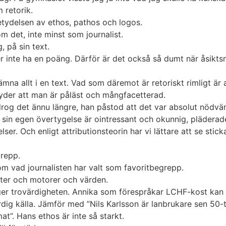
 retorik.
etydelsen av ethos, pathos och logos.
m det, inte minst som journalist.
, på sin text.
ller inte ha en poäng. Därför är det också så dumt när åsik
nämna allt i en text. Vad som däremot är retoriskt rimligt är
yder att man är påläst och mångfacetterad.
rog det ännu längre, han påstod att det var absolut nödvän
sin egen övertygelse är ointressant och okunnig, pläderad
lser. Och enligt attributionsteorin har vi lättare att se sti
grepp.
om vad journalisten har valt som favoritbegrepp.
after och motorer och värden.
ger trovärdigheten. Annika som förespråkar LCHF-kost kan
dig källa. Jämför med ”Nils Karlsson är lanbrukare sen 50-ta
mat”. Hans ethos är inte så starkt.