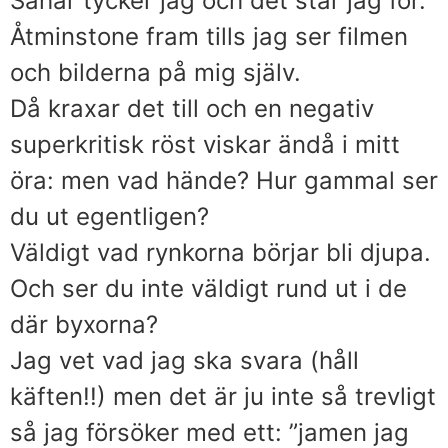
Såhär tycker jag och det står jag för.
Åtminstone fram tills jag ser filmen
och bilderna på mig själv.
Då kraxar det till och en negativ
superkritisk röst viskar ändå i mitt
öra: men vad hände? Hur gammal ser
du ut egentligen?
Väldigt vad rynkorna börjar bli djupa.
Och ser du inte väldigt rund ut i de
där byxorna?
Jag vet vad jag ska svara (håll
käften!!) men det är ju inte så trevligt
så jag försöker med ett: ”jamen jag