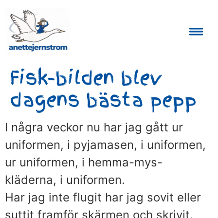
Auktoriserad Skåneguide och Reseledare
Fisk-bilden blev
dagens bästa pepp
I några veckor nu har jag gått ur
uniformen, i pyjamasen, i uniformen,
ur uniformen, i hemma-mys-
kläderna, i uniformen.
Har jag inte flugit har jag sovit eller
suttit framför skärmen och skrivit.