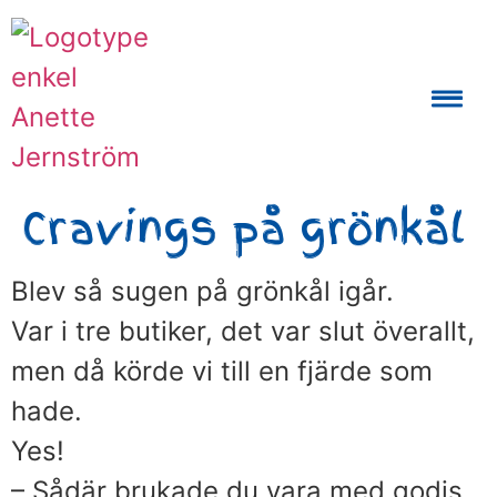
Auktoriserad Skåneguide och Reseledare
Cravings på grönkål
Blev så sugen på grönkål igår.
Var i tre butiker, det var slut överallt,
men då körde vi till en fjärde som
hade.
Yes!
– Sådär brukade du vara med godis